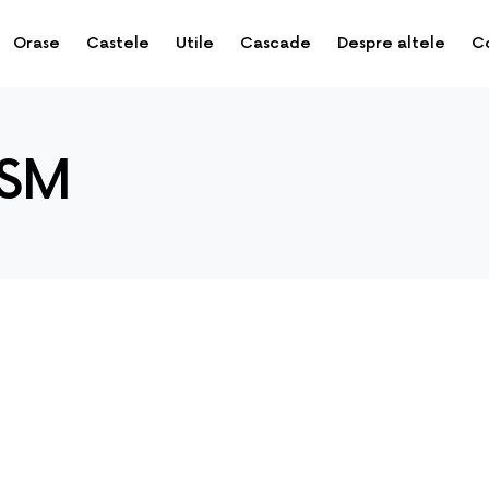
Orase
Castele
Utile
Cascade
Despre altele
C
GSM