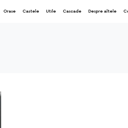
Orase
Castele
Utile
Cascade
Despre altele
C