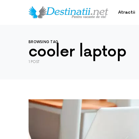
Atractii
BROWSING TAG
cooler laptop
1 POST