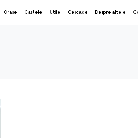
Orase
Castele
Utile
Cascade
Despre altele
C