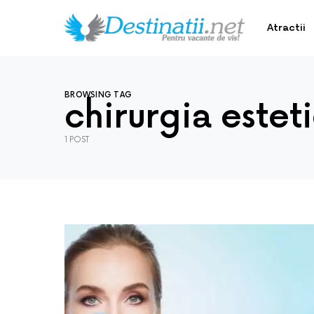
Atractii
BROWSING TAG
chirurgia estet
1 POST