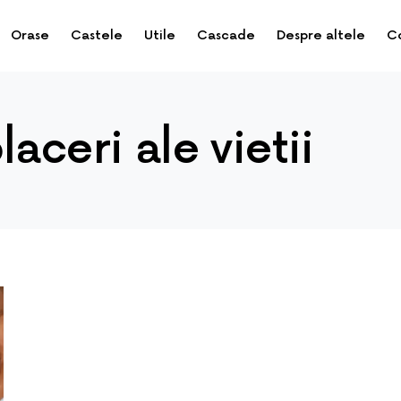
Orase
Castele
Utile
Cascade
Despre altele
C
aceri ale vietii