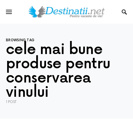
BROWSING TAG
cele mai bune
produse pentru
conservarea
vinului
1 POST