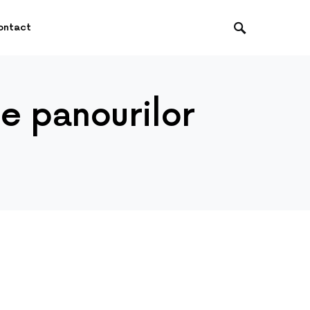
ontact
le panourilor