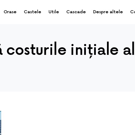
Orase
Castele
Utile
Cascade
Despre altele
C
costurile inițiale a