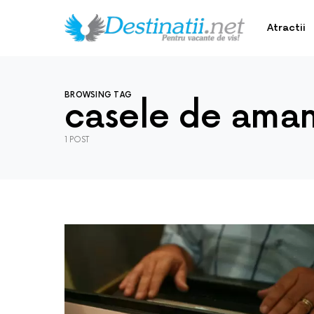
Atractii
BROWSING TAG
casele de ama
1 POST