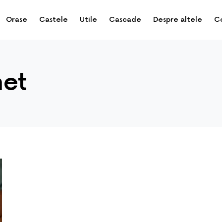
Orase
Castele
Utile
Cascade
Despre altele
C
net