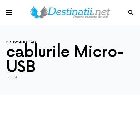
BROWSING TAG
cablurile Micro-
USB
1 POST