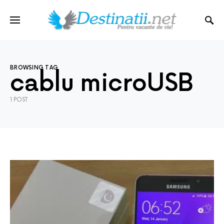
BROWSING TAG
cablu microUSB
1 POST