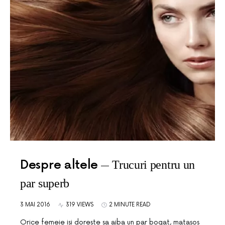
Despre altele
Trucuri pentru un
par superb
3 MAI 2016
319 VIEWS
2 MINUTE READ
Orice femeie isi doreste sa aiba un par bogat, matasos