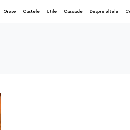
Orase
Castele
Utile
Cascade
Despre altele
C