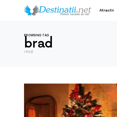
Atractii
BROWSING TAG
brad
1 POST