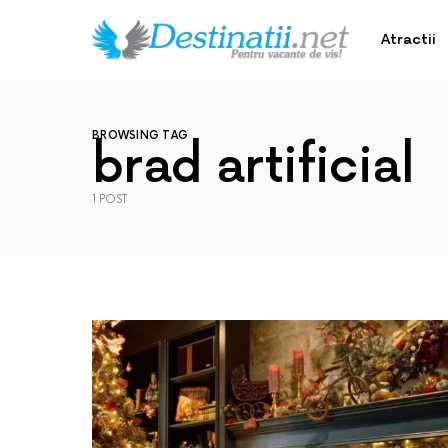
Atractii
BROWSING TAG
brad artificial
1 POST