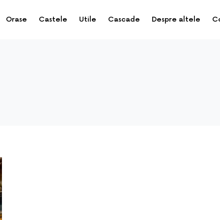
Orase
Castele
Utile
Cascade
Despre altele
C