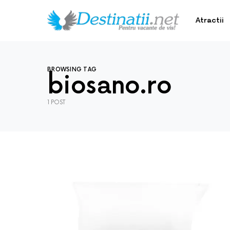
Atractii
BROWSING TAG
biosano.ro
1 POST