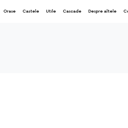
Orase
Castele
Utile
Cascade
Despre altele
C