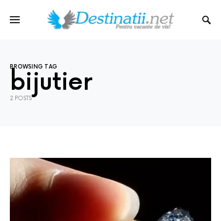
BROWSING TAG
bijutier
2 POSTS