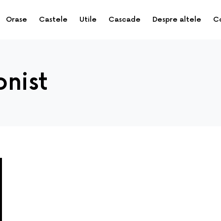
Orase
Castele
Utile
Cascade
Despre altele
C
onist