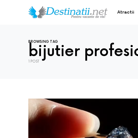
Atractii
BROWSING TAG
bijutier profesi
1 POST