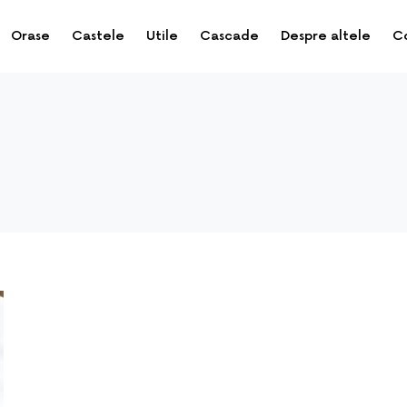
Orase
Castele
Utile
Cascade
Despre altele
C