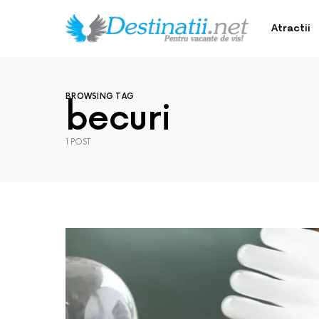
Atractii
BROWSING TAG
becuri
1 POST