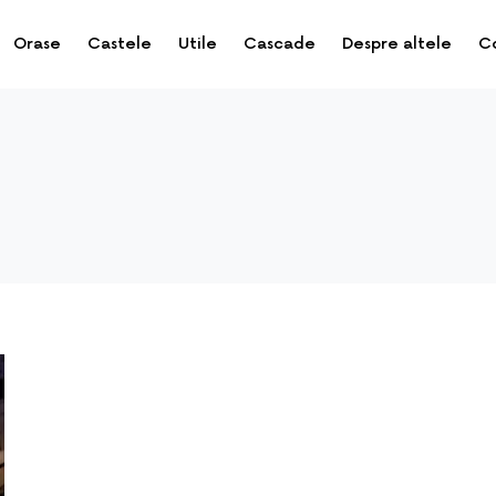
Orase
Castele
Utile
Cascade
Despre altele
C