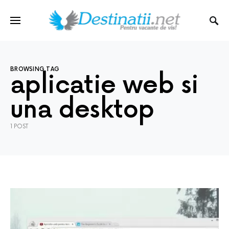
BROWSING TAG
aplicatie web si
una desktop
1 POST