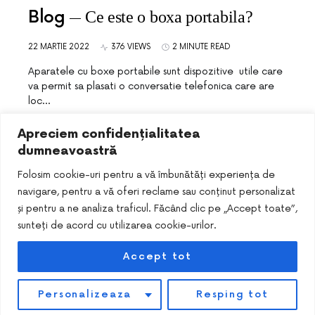
Blog
Ce este o boxa portabila?
22 MARTIE 2022
376 VIEWS
2 MINUTE READ
Aparatele cu boxe portabile sunt dispozitive utile care
va permit sa plasati o conversatie telefonica care are
loc…
Apreciem confidențialitatea
dumneavoastră
Folosim cookie-uri pentru a vă îmbunătăți experiența de
navigare, pentru a vă oferi reclame sau conținut personalizat
și pentru a ne analiza traficul. Făcând clic pe „Accept toate”,
sunteți de acord cu utilizarea cookie-urilor.
Accept tot
DESIGNED & DEVELOPED BY
SMART SEO PACK
Personalizeaza
Resping tot