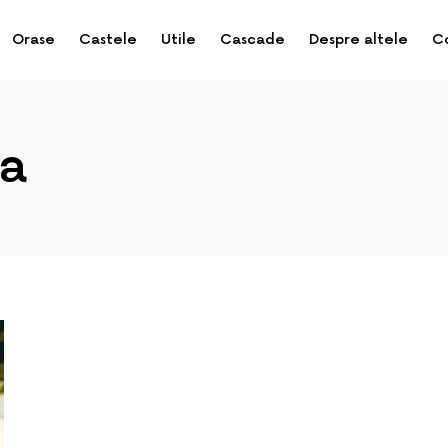
Orase
Castele
Utile
Cascade
Despre altele
C
ta