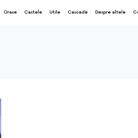
Orase
Castele
Utile
Cascade
Despre altele
C