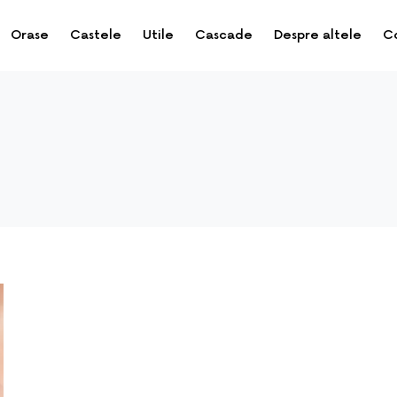
Orase
Castele
Utile
Cascade
Despre altele
C